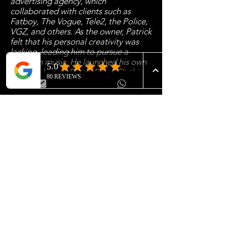
advertising agency, which
collaborated with clients such as
Fatboy, The Vogue, Tele2, the Police,
VGZ, and others. As the owner, Patrick
felt that his personal creativity was
lacking, leading him to pursue a
career in music. He launched his own
clothing brand, Battle Scars Clothing,
and in 2020, he opened his tattoo
studio in Gennep, Battle Scars Ink. In
2023 he joined the team of The
Narrative. Patrick's style reflects his
more than 15 years of experience in
graphic design and specializes in
blackwork and dotwork tattoos.